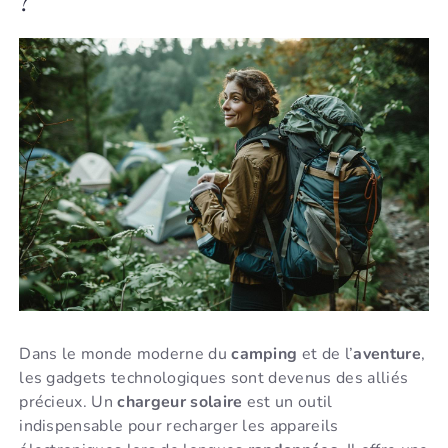
?
Dans le monde moderne du
camping
et de l’
aventure
,
les gadgets technologiques sont devenus des alliés
précieux. Un
chargeur solaire
est un outil
indispensable pour recharger les appareils