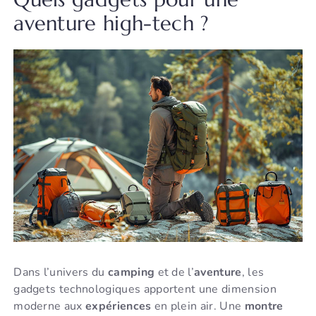
aventure high-tech ?
Dans l’univers du
camping
et de l’
aventure
, les
gadgets technologiques apportent une dimension
moderne aux
expériences
en plein air. Une
montre