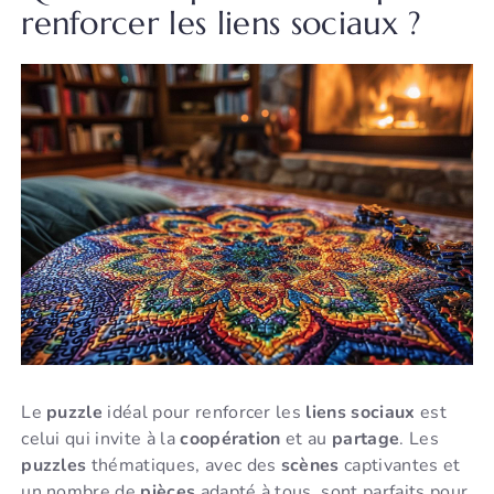
renforcer les liens sociaux ?
Le
puzzle
idéal pour renforcer les
liens sociaux
est
celui qui invite à la
coopération
et au
partage
. Les
puzzles
thématiques, avec des
scènes
captivantes et
un nombre de
pièces
adapté à tous, sont parfaits pour