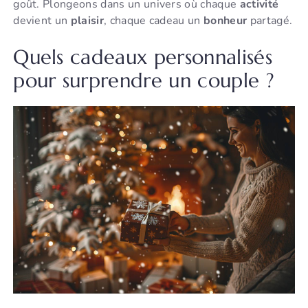
goût. Plongeons dans un univers où chaque
activité
devient un
plaisir
, chaque cadeau un
bonheur
partagé.
Quels cadeaux personnalisés
pour surprendre un couple ?