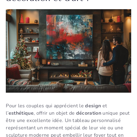
Pour les couples qui apprécient le
design
et
l’
esthétique
, offrir un objet de
décoration
unique peut
être une excellente idée. Un tableau personnalisé
représentant un moment spécial de leur vie ou une
sculpture moderne peut embellir leur foyer tout en