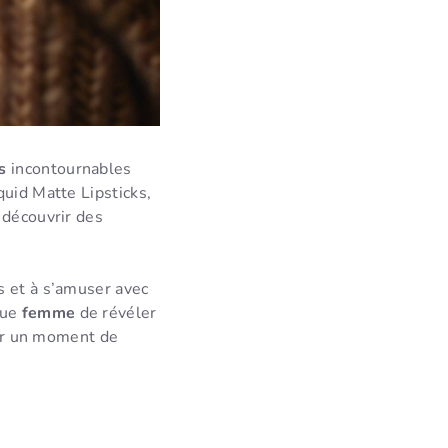
s
incontournables
uid Matte Lipsticks,
découvrir des
s et à s’amuser avec
que
femme
de révéler
er un moment de