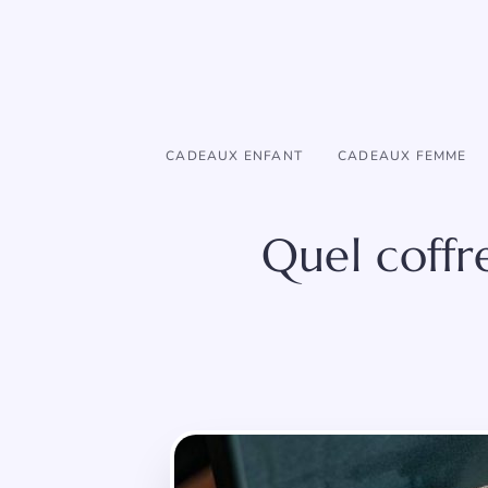
Aller
au
contenu
CADEAUX ENFANT
CADEAUX FEMME
Quel coffr