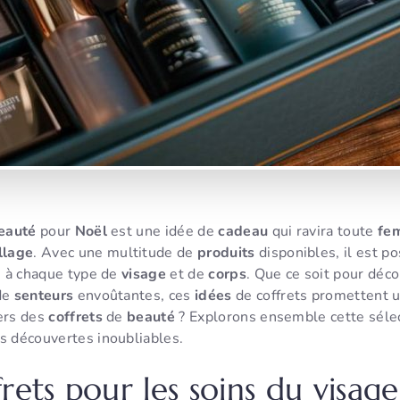
eauté
pour
Noël
est une idée de
cadeau
qui ravira toute
fe
llage
. Avec une multitude de
produits
disponibles, il est po
té à chaque type de
visage
et de
corps
. Que ce soit pour déc
de
senteurs
envoûtantes, ces
idées
de coffrets promettent 
vers des
coffrets
de
beauté
? Explorons ensemble cette sélec
s découvertes inoubliables.
rets pour les soins du visag