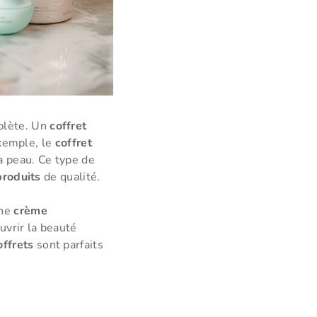
lète. Un
coffret
exemple, le
coffret
a peau. Ce type de
produits
de qualité.
une
crème
vrir la beauté
offrets
sont parfaits
e