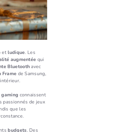
e
et
ludique
. Les
alité augmentée
qui
nte Bluetooth
avec
on Frame
de Samsung,
intérieur.
s gaming
connaissent
es passionnés de jeux
ndis que les
rconstance.
ents
budgets
. Des