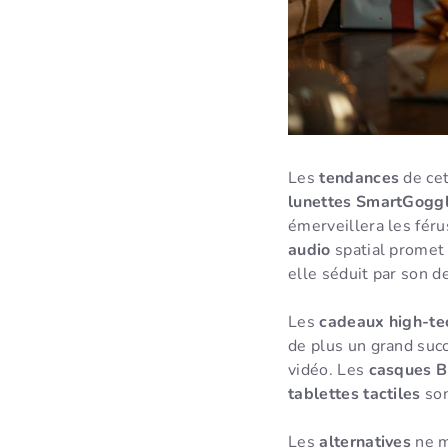
Les
tendances
de ce
lunettes SmartGogg
émerveillera les fér
audio
spatial promet
elle séduit par son d
Les
cadeaux high-te
de plus un grand suc
vidéo. Les
casques B
tablettes tactiles
son
Les
alternatives
ne m