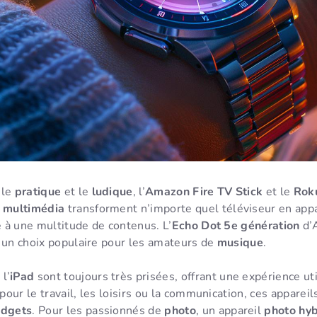
 le
pratique
et le
ludique
, l’
Amazon Fire TV Stick
et le
Rok
s multimédia
transforment n’importe quel téléviseur en appa
le à une multitude de contenus. L’
Echo Dot 5e génération
d’
s un choix populaire pour les amateurs de
musique
.
l’
iPad
sont toujours très prisées, offrant une expérience uti
 pour le travail, les loisirs ou la communication, ces apparei
dgets
. Pour les passionnés de
photo
, un appareil
photo hyb