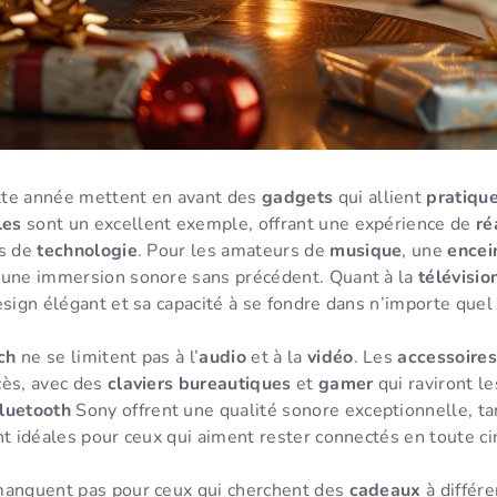
tte année mettent en avant des
gadgets
qui allient
pratiqu
les
sont un excellent exemple, offrant une expérience de
ré
us de
technologie
. Pour les amateurs de
musique
, une
encei
 une immersion sonore sans précédent. Quant à la
télévisi
esign élégant et sa capacité à se fondre dans n’importe quel 
ch
ne se limitent pas à l’
audio
et à la
vidéo
. Les
accessoire
cès, avec des
claviers bureautiques
et
gamer
qui raviront l
luetooth
Sony offrent une qualité sonore exceptionnelle, ta
t idéales pour ceux qui aiment rester connectés en toute ci
anquent pas pour ceux qui cherchent des
cadeaux
à différ