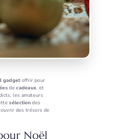
l gadget
offrir pour
ées
de
cadeaux
, et
icts, les amateurs
ette
sélection
des
ouvrir des trésors de
 pour Noël