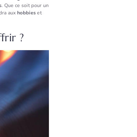
s
. Que ce soit pour un
dra aux
hobbies
et
frir ?