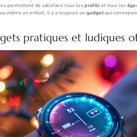
ées permettent de satisfaire tous les
profils
et tous les
âge
 ou même un enfant, il y a toujours un
gadget
qui correspon
.
ets pratiques et ludiques of