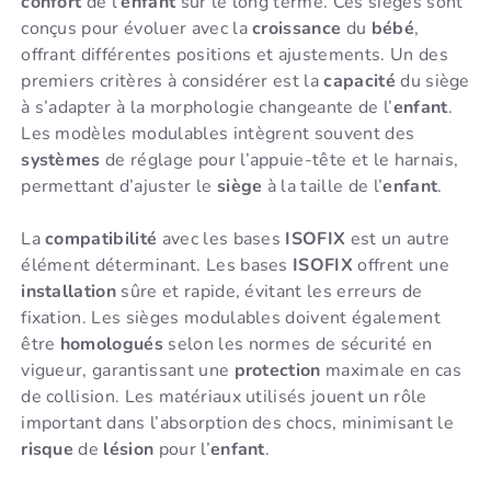
confort
de l’
enfant
sur le long terme. Ces sièges sont
conçus pour évoluer avec la
croissance
du
bébé
,
offrant différentes positions et ajustements. Un des
premiers critères à considérer est la
capacité
du siège
à s’adapter à la morphologie changeante de l’
enfant
.
Les modèles modulables intègrent souvent des
systèmes
de réglage pour l’appuie-tête et le harnais,
permettant d’ajuster le
siège
à la taille de l’
enfant
.
La
compatibilité
avec les bases
ISOFIX
est un autre
élément déterminant. Les bases
ISOFIX
offrent une
installation
sûre et rapide, évitant les erreurs de
fixation. Les sièges modulables doivent également
être
homologués
selon les normes de sécurité en
vigueur, garantissant une
protection
maximale en cas
de collision. Les matériaux utilisés jouent un rôle
important dans l’absorption des chocs, minimisant le
risque
de
lésion
pour l’
enfant
.